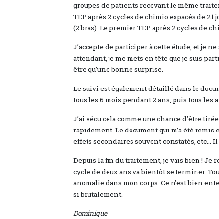
groupes de patients recevant le même traite
TEP après 2 cycles de chimio espacés de 21 jou
(2 bras). Le premier TEP après 2 cycles de chi
J’accepte de participer à cette étude, et je ne 
attendant, je me mets en tête que je suis part
être qu’une bonne surprise.
Le suivi est également détaillé dans le docum
tous les 6 mois pendant 2 ans, puis tous les a
J’ai vécu cela comme une chance d’être tirée a
rapidement. Le document qui m’a été remis es
effets secondaires souvent constatés, etc… Il
Depuis la fin du traitement, je vais bien ! J
cycle de deux ans va bientôt se terminer. Tout
anomalie dans mon corps. Ce n’est bien enten
si brutalement.
Dominique