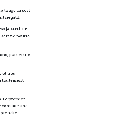
e tirage au sort
nt négatif.
as je serai. En
u sort ne pourra
ans, puis visite
 et très
u traitement,
s. Le premier
je constate une
urprendre