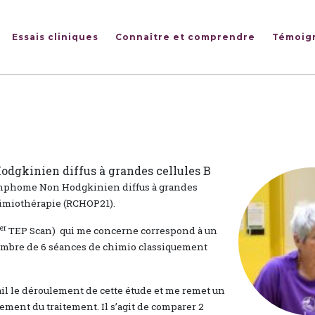
Essais cliniques
Connaître et comprendre
Témoig
dgkinien diffus à grandes cellules B
ymphome Non Hodgkinien diffus à grandes
himiothérapie (RCHOP21).
er
TEP Scan) qui me concerne correspond à un
 nombre de 6 séances de chimio classiquement
l le déroulement de cette étude et me remet un
ement du traitement. Il s’agit de comparer 2