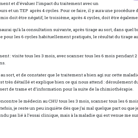
ment et d’évaluer l’impact du traitement avec un
rs et un TEP après 4 cycles. Pour ce faire, il y aura une procédure d
mio doit être négatif, le troisième, après 4 cycles, doit être égaleme
saurai qu’à la consultation suivante, après tirage au sort, dans quel br
ie pour les 6 cycles habituellement pratiqués, le résultat du tirage a
ent : visite tous les 3 mois, avec scanner tous les 6 mois pendant 2 
ns.
u sort, et de constater que le traitement a bien agi sur cette maladie
t très détaillé et explique bien ce qui nous attend : déroulement d
 sert de trame et d’information pour la suite de la chimiothérapie.
e rencontre le médecin au CHU tous les 3 mois, scanner tous les 6 moi
efois, je reste un peu inquiète dès que j’ai mal quelque part ou que 
du pas lié à l’essai clinique, mais à la maladie qui est venue me s