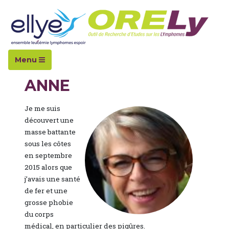
Accueil
Témoignages
Anne
Menu
ANNE
Je me suis
découvert une
masse battante
sous les côtes
en septembre
2015 alors que
j’avais une santé
de fer et une
grosse phobie
du corps
médical, en particulier des piqûres.