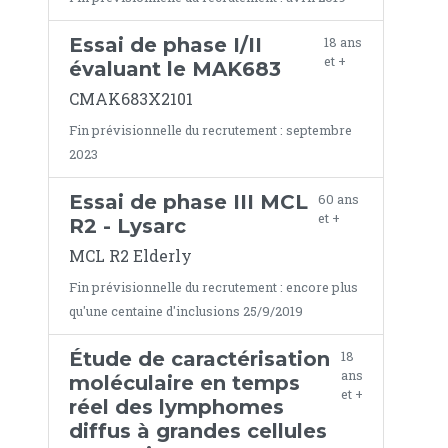
Essai de phase I/II
18 ans
et +
évaluant le MAK683
CMAK683X2101
Fin prévisionnelle du recrutement : septembre
2023
Essai de phase III MCL
60 ans
et +
R2 - Lysarc
MCL R2 Elderly
Fin prévisionnelle du recrutement : encore plus
qu'une centaine d'inclusions 25/9/2019
Étude de caractérisation
18
ans
moléculaire en temps
et +
réel des lymphomes
diffus à grandes cellules