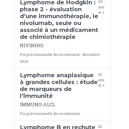
Lymphome de Hodgkin :
60
ans
phase 2 - évaluation
et +
d’une immunothérapie, le
nivolumab, seule ou
associé à un médicament
de chimiothérapie
NIVINIHO
Fin prévisionnelle du recrutement : décembre
2020
Lymphome anaplasique
18
ans
à grandes cellules : étude
et +
de marqueurs de
l’immunité
IMMUNO-ALCL
Fin prévisionnelle du recrutement :
Lymphome B en rechute
18