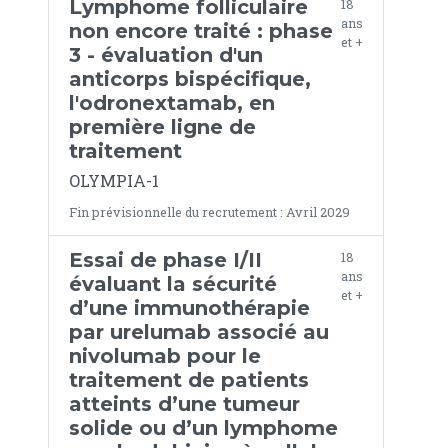
Lymphome folliculaire
18
ans
non encore traité : phase
et +
3 - évaluation d'un
anticorps bispécifique,
l'odronextamab, en
première ligne de
traitement
OLYMPIA-1
Fin prévisionnelle du recrutement : Avril 2029
Essai de phase I/II
18
ans
évaluant la sécurité
et +
d’une immunothérapie
par urelumab associé au
nivolumab pour le
traitement de patients
atteints d’une tumeur
solide ou d’un lymphome