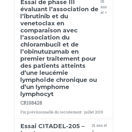
Essai de phase III
18
ans
évaluant l’association de
et +
l’ibrutinib et du
venetoclax en
comparaison avec
l’association du
chlorambucil et de
l’obinutuzumab en
premier traitement pour
des patients atteints
d’une leucémie
lymphoïde chronique ou
d’un lymphome
lymphocyt
CR108428
Fin prévisionnelle du recrutement : juillet 2019
Essai CITADEL-205 –
18 ans et
+