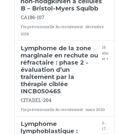
non-hodgkinien à cellules
B – Bristol-Myers Squibb
CA186-107
Fin prévisionnelle du recrutement : décembre
2018
Lymphome de la zone
18
ans
marginale en rechute ou
et +
réfractaire : phase 2 -
évaluation d’un
traitement par la
thérapie ciblée
INCB050465
CITADEL-204
Fin prévisionnelle du recrutement : mars 2020
Lymphome
0 -
17
lymphoblastique :