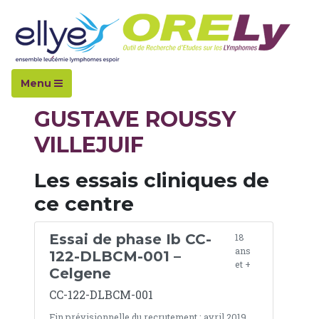
Accueil
Hopitaux
Gustave Roussy
Menu
GUSTAVE ROUSSY
VILLEJUIF
Les essais cliniques de
ce centre
Essai de phase Ib CC-
18
ans
122-DLBCM-001 –
et +
Celgene
CC-122-DLBCM-001
Fin prévisionnelle du recrutement : avril 2019