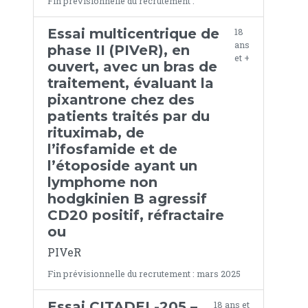
Fin prévisionnelle du recrutement :
Essai multicentrique de
18
ans
phase II (PIVeR), en
et +
ouvert, avec un bras de
traitement, évaluant la
pixantrone chez des
patients traités par du
rituximab, de
l’ifosfamide et de
l’étoposide ayant un
lymphome non
hodgkinien B agressif
CD20 positif, réfractaire
ou
PIVeR
Fin prévisionnelle du recrutement : mars 2025
Essai CITADEL-205 –
18 ans et