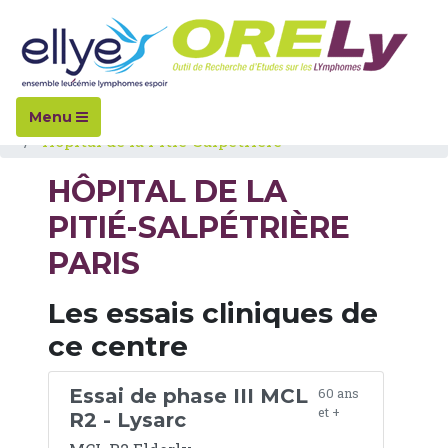
Accueil
Hopitaux
Menu
Hôpital de la Pitié-Salpétrière
HÔPITAL DE LA
PITIÉ-SALPÉTRIÈRE
PARIS
Les essais cliniques de
ce centre
Essai de phase III MCL
60 ans
et +
R2 - Lysarc