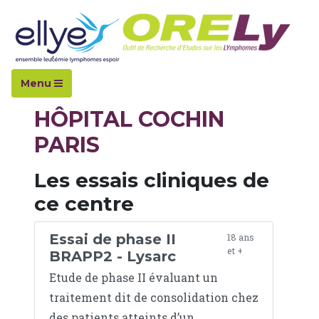
Accueil
Hopitaux
Hôpital Cochin
Menu
HÔPITAL COCHIN
PARIS
Les essais cliniques de
ce centre
Essai de phase II
18 ans
et +
BRAPP2 - Lysarc
Etude de phase II évaluant un
traitement dit de consolidation chez
des patients atteints d’un