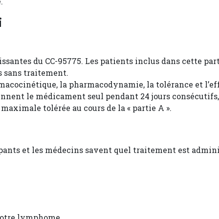
.
i
roissantes du CC-95775. Les patients inclus dans cette p
rs sans traitement.
armacocinétique, la pharmacodynamie, la tolérance et l’ef
ennent le médicament seul pendant 24 jours consécutifs, s
maximale tolérée au cours de la « partie A ».
cipants et les médecins savent quel traitement est admini
 votre lymphome