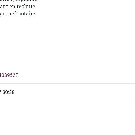
ant en rechute
nt refractaire
04089527
7:39:38