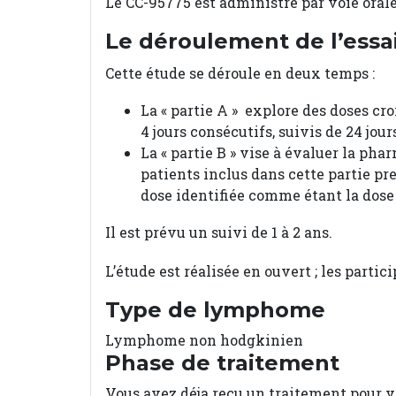
Le CC-95775 est administré par voie orale
Le déroulement de l’essa
Cette étude se déroule en deux temps :
La « partie A » explore des doses c
4 jours consécutifs, suivis de 24 jou
La « partie B » vise à évaluer la ph
patients inclus dans cette partie pr
dose identifiée comme étant la dose 
Il est prévu un suivi de 1 à 2 ans.
L’étude est réalisée en ouvert ; les parti
Type de lymphome
Lymphome non hodgkinien
Phase de traitement
Vous avez déja reçu un traitement pour